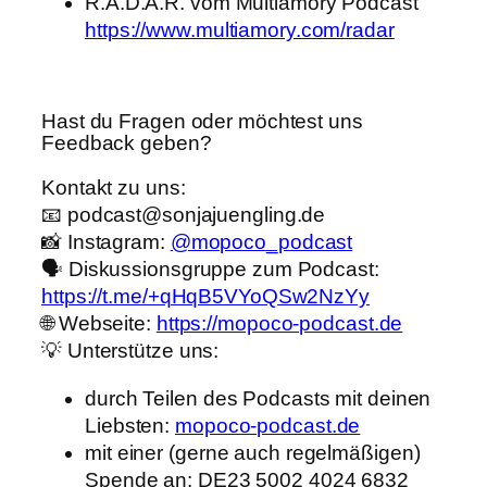
R.A.D.A.R. vom Multiamory Podcast
https://www.multiamory.com/radar
Hast du Fragen oder möchtest uns
Feedback geben?
Kontakt zu uns:
📧 podcast@sonjajuengling.de
📸 Instagram:
@mopoco_podcast
🗣️ Diskussionsgruppe zum Podcast:
https://t.me/+qHqB5VYoQSw2NzYy
🌐 Webseite:
https://mopoco-podcast.de
💡 Unterstütze uns:
durch Teilen des Podcasts mit deinen
Liebsten:
mopoco-podcast.de
mit einer (gerne auch regelmäßigen)
Spende an: DE23 5002 4024 6832