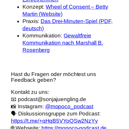
Konzept:
Wheel of Consent – Betty
Martin (Website)
Praxis:
Das Drei-Minuten-Spiel (PDF,
deutsch)
Kommunikation:
Gewaltfreie
Kommunikation nach Marshall B.
Rosenberg
Hast du Fragen oder möchtest uns
Feedback geben?
Kontakt zu uns:
📧 podcast@sonjajuengling.de
📸 Instagram:
@mopoco_podcast
🗣️ Diskussionsgruppe zum Podcast:
https://t.me/+qHqB5VYoQSw2NzYy
🌐 Webseite:
https://mopoco-podcast.de