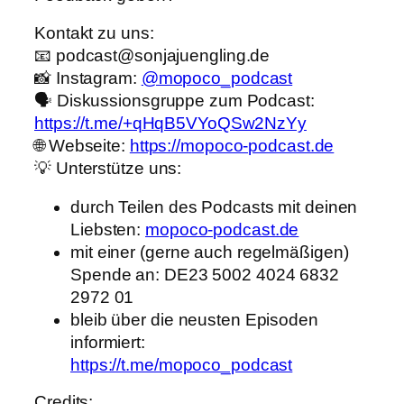
Kontakt zu uns:
📧 podcast@sonjajuengling.de
📸 Instagram:
@mopoco_podcast
🗣️ Diskussionsgruppe zum Podcast:
https://t.me/+qHqB5VYoQSw2NzYy
🌐 Webseite:
https://mopoco-podcast.de
💡 Unterstütze uns:
durch Teilen des Podcasts mit deinen
Liebsten:
mopoco-podcast.de
mit einer (gerne auch regelmäßigen)
Spende an: DE23 5002 4024 6832
2972 01
bleib über die neusten Episoden
informiert:
https://t.me/mopoco_podcast
Credits: