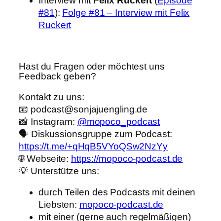
Interview mit
Felix Ruckert
(
Episode
#81
):
Folge #81 – Interview mit Felix
Ruckert
Hast du Fragen oder möchtest uns
Feedback geben?
Kontakt zu uns:
📧 podcast@sonjajuengling.de
📸 Instagram:
@mopoco_podcast
🗣️ Diskussionsgruppe zum Podcast:
https://t.me/+qHqB5VYoQSw2NzYy
🌐 Webseite:
https://mopoco-podcast.de
💡 Unterstütze uns:
durch Teilen des Podcasts mit deinen
Liebsten:
mopoco-podcast.de
mit einer (gerne auch regelmäßigen)