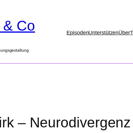
 & Co
Episoden
Unterstützen
Über
hungsgestaltung
Dirk – Neurodivergenz